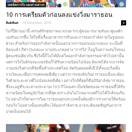
เทคนิคการวิ่ง และสาระต่างๆ
10 การเตรียมตัวก่อนลงแข่งวิ่งมาราธอน
RukRun
-
19 December, 2019
0
ไม่กี่ปีผ่านมานี้ เทรนด์รักสุขภาพมาแรงมากๆ ผู้คนมากมายหันมาดูแลตัว
เองกันมากขึ้น ใส่ใจทั้งเรื่องอาหารการกินและการออกกำลังกายในรูปแบบ
ต่างๆ สำหรับการออกกำลังกายนั้นนอกจากการออกแบบ Indoor จะเป็นที่
นิยมแล้ว กีฬา Outdoor บางประเภทอย่าง “การวิ่ง” ก็อยู่ในความสนใจของ
ผู้คนเช่นเดียวกัน ซึ่งวิ่งนี้ก็ไม่ได้มีแค่วิ่งออกกำลังกายธรรมดาทั่วไปเท่านั้น
แต่การวิ่งในลักษณะแข่งขันก็ได้รับความนิยมไม่น้อย สังเกตได้จากการจัด
งานแข่งวิ่งต่างๆที่จัดขึ้นทั่วประเทศไทย จัดกันตลอดทั้งปี มีทั้งแบบวิ่งเพื่อ
รางวัลและเพื่อการกุศลเลยทีเดียว แต่ว่าการแข่งขันวิ่งมาราธอนนั้นจะต้อง
วิ่งด้วยระยะทางที่ไม่น้อยเลยทีเดียว อย่างใกล้ที่สุดก็คือมินิฮาล์ฟมาราธอน
ซึ่งจะอยู่ที่ระยะทางประมาณ 10.5 กิโลเมตร เป็นชนิดของมาราธอนที่ได้รับ
ความนิยมในหมู่นักวิ่งมากที่สุด เพราะมันไม่ไกลมากแต่ก็ไม่ได้ใกล้จนเกิน
ไป อย่างไรก็ตามการวิ่งมาราธอนทุกประเภทนั้นต้องมีการร่างกายให้พร้อม
ก่อนวิ่ง ไม่อย่างนั้นแทนที่จะได้ออกกำลังกาย อาจจะต้องเผชิญกับอาการ
บาดเจ็บแทนได้