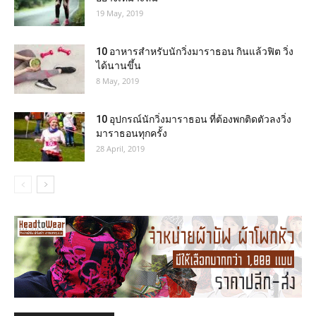
19 May, 2019
10 อาหารสำหรับนักวิ่งมาราธอน กินแล้วฟิต วิ่ง
ได้นานขึ้น
8 May, 2019
10 อุปกรณ์นักวิ่งมาราธอน ที่ต้องพกติดตัวลงวิ่ง
มาราธอนทุกครั้ง
28 April, 2019