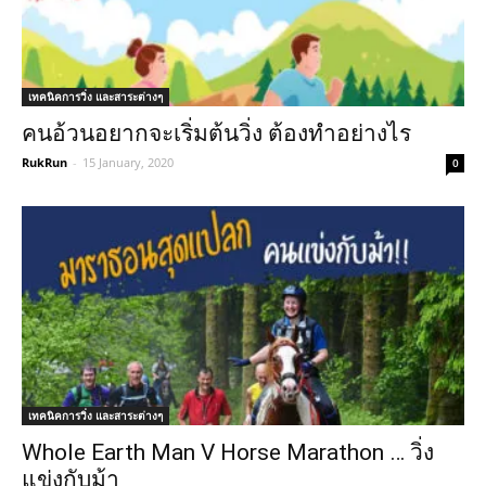
เทคนิคการวิ่ง และสาระต่างๆ
คนอ้วนอยากจะเริ่มต้นวิ่ง ต้องทำอย่างไร
RukRun
-
15 January, 2020
0
เทคนิคการวิ่ง และสาระต่างๆ
Whole Earth Man V Horse Marathon … วิ่ง
แข่งกับม้า