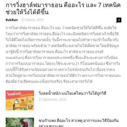
การวิ่งฮาล์ฟมาราธอน คืออะไร และ 7 เทคนิค
ช่วยให้วิ่งได้ดีขึ้น
RukRun
-
27 March, 2019
0
การวิ่งฮาล์ฟมาราธอน คืออะไร และ 7 เทคนิคช่วยให้วิ่งได้ดีขึ้น สงสัยใช่
ไหมว่าการวิ่งฮาล์ฟมาราธอน คืออะไร และมีเทคนิคการวิ่งอย่างไรเพื่อให้
วิ่งได้ดีโดยไม่เกิดการบาดเจ็บ วันนี้เราจะพาคุณไปทำความเข้าใจเกี่ยวกับ
ฮาล์ฟมาราธอน พร้อมด้วย 7 เทคนิคที่จะพลาดไม่ได้เด็ดขาด โดยมีข้อมูล
น่ารู้ดังนี้ การวิ่งฮาล์ฟมาราธอน คืออะไร ฮาล์ฟ มาราธอน (Half
marathon) คือการวิ่งมาราธอนประเภทหนึ่ง ซึ่งจะมีระยะทางการวิ่งน้อย
กว่าการวิ่งแบบมาราธอน โดยจะใช้ระยะทาง 21 กิโลเมตรนั่นเอง ซึ่งการวิ่ง
แบบนี้ก็ได้รับความนิยมอย่างมาก เพราะไม่หนักจนเกินไป เนื่องจากคน
ส่วนใหญ่สามารถวิ่งแบบฮาล์ฟมาราธอนได้ดีกว่า เพราะการวิ่งมาราธอนจะ
ต้องมีความอึดทนและแข็งแกร่งจริงๆ จึงจะสามารถวิ่งได้
วิ่งลดน้ำหนัก แน่ใจแค่ไหนว่าวิ่งได้ถูกวิธี
21 December, 2019
ชนกำแพง คืออะไร สาเหตุ อาการและวิธีป้องกัน
อย่างเหมาะสม