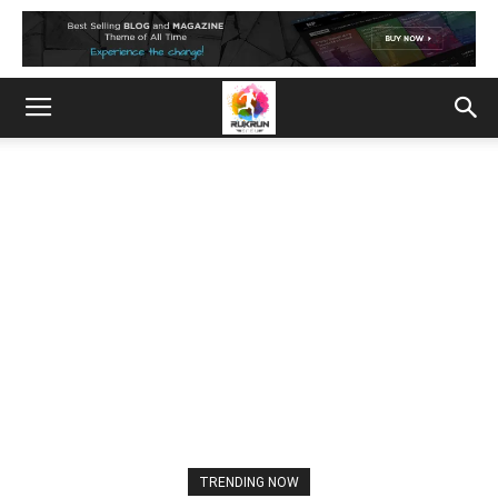
TRENDING NOW