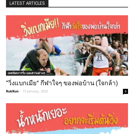
LATEST ARTICLES
เทคนิคการวิ่ง และสาระต่างๆ
“วิ่งแบกเมีย” กีฬาใจๆ ของพ่อบ้าน (ใจกล้า)
RukRun
-
15 January, 2020
0