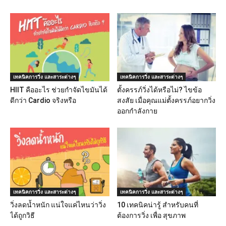
เทคนิคการวิ่ง และสาระต่างๆ
เทคนิคการวิ่ง และสาระต่างๆ
HIIT คืออะไร ช่วยกำจัดไขมันได้
ตั้งครรภ์วิ่งได้หรือไม่? ไขข้อ
ดีกว่า Cardio จริงหรือ
สงสัย เมื่อคุณแม่ตั้งครรภ์อยากวิ่ง
ออกกำลังกาย
เทคนิคการวิ่ง และสาระต่างๆ
เทคนิคการวิ่ง และสาระต่างๆ
วิ่งลดน้ำหนัก แน่ใจแค่ไหนว่าวิ่ง
10 เทคนิคน่ารู้ สำหรับคนที่
ได้ถูกวิธี
ต้องการวิ่ง เพื่อ สุขภาพ