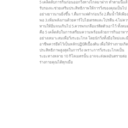
5 เคล็ดลับการกินก่อนออกวิ่งทางไกลมาฝาก ทำตามนี้แล้
รับรองจะช่วยเสริมประสิทธิภาพให้การวิ่งของคุณเป็นไป
อย่างยาวนานยิ่งขึ้น 1.ดื่มกาแฟดำก่อนวิ่ง 2.ดื่มน้ำให้เพีย
พอ 3.เพิ่มพลังงานด้วยคาร์โบไฮเดรตและโปรตีน 4.ไม่คว
ทานให้อิ่มจนเกินไป 5.ควรพกเกลือแร่ติดตัวเอาไว้ ทั้งหมด
คือ 5 เคล็ดลับในการเตรียมความพร้อมด้วยการกินอาหา
อย่างเหมาะสมเพื่อวิ่งระยะไกล โดยนักวิ่งทั้งมือใหม่และม
อาชีพควรยึดไว้เป็นหลักปฏิบัติเบื้องต้น เพื่อให้ร่างกายเกิด
ประสิทธิภาพสูงสุดในการวิ่ง เพราะการวิ่งระยะไกลเป็น
ระยะทางหลาย 10 กิโลเมตรนั้น อาจจะส่งผลอันตรายต่อ
ร่างกายคุณได้ทุกเมื่อ