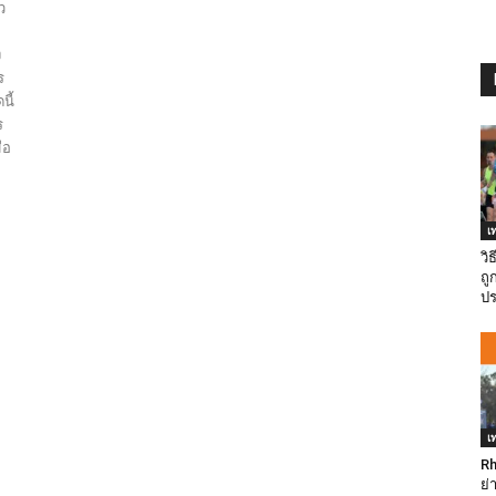
ว
ง
ร
นี้
ร
ือ
เ
วิ
ถู
ปร
เ
Rh
ย่