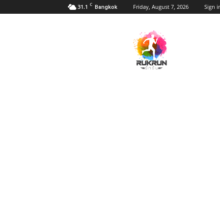
C
31.1
Friday, August 7, 2026
Sign i
Bangkok
RukRunThai
รัก
รัน
–
รัก
การ
วิ่ง
รู้
ทุก
สิ่ง
เรื่อง
รัน