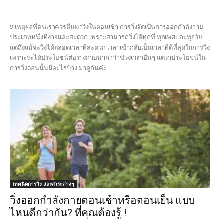
9 เหตุผลที่คนเราควรตื่นมาวิ่งในตอนเช้า การวิ่งจัดเป็นการออกกำลังกาย
ประเภทหนึ่งที่ง่ายและสะดวก เพราะสามารถวิ่งได้ทุกที่ ทุกเพศและทุกวัย
แต่ถึงแม้จะวิ่งได้ตลอดเวลาที่สะดวก เวลาเช้ากลับเป็นเวลาที่ดีที่สุดในการวิ่ง
เพราะจะได้ประโยชน์ต่อร่างกายมากกว่าช่วงเวลาอื่นๆ แต่ว่าประโยชน์ใน
การวิ่งตอนนั้นมีอะไรบ้าง มาดูกันค่ะ
เทคนิคการวิ่ง และสาระต่างๆ
วิ่งออกกําลังกายตอนเช้าหรือตอนเย็น แบบ
ไหนดีกว่ากัน? ที่คุณต้องรู้ !