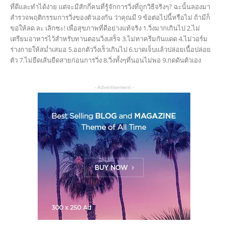
ที่ดีและทำได้ง่าย แต่จะมีสักกี่คนที่รู้จักการวิ่งที่ถูกวิธีจริงๆ? ฉะนั้นลองมา
สำรวจพฤติกรรมการวิ่งของตัวเองกัน ว่าคุณมี 9 ข้อต่อไปนี้หรือไม่ ถ้ามีก็
ขอให้ลด ละ เลิกซะ! เพื่อสุขภาพที่ดีอย่างแท้จริง 1.วิ่งมากเกินไป 2.ไม่
เตรียมอาหารไว้สำหรับทานตอนวิ่งเสร็จ 3.ไม่ทาครีมกันแดด 4.ไม่วอร์ม
ร่างกายให้สม่ำเสมอ 5.ออกตัววิ่งเร็วเกินไป 6.บาดเจ็บแล้วปล่อยเนื้อปล่อย
ตัว 7.ไม่ยืดเส้นยืดสายก่อนการวิ่ง 8.วิ่งทั้งๆที่นอนไม่พอ 9.กดดันตัวเอง
- Advertisement -