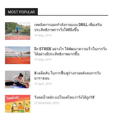
MOST POPULAR
เทคนิคการออกกำลังกายแบบ DRILL เพื่อเสริม
ประสิทธิภาพการวิ่งให้ดียิ่งขึ้น
16 May, 2019
ฝึก STRIDE อย่างไร ให้พัฒนาความเร็วในการวิ่ง
ได้อย่างมีประสิทธิภาพมากขึ้น
17 May, 2019
8 เคล็ดลับ ในการฟื้นฟูร่างกายหลังจบการวิ่ง
มาราธอน
27 April, 2019
วิ่งลดน้ำหนัก แน่ใจแค่ไหนว่าวิ่งได้ถูกวิธี
21 December, 2019