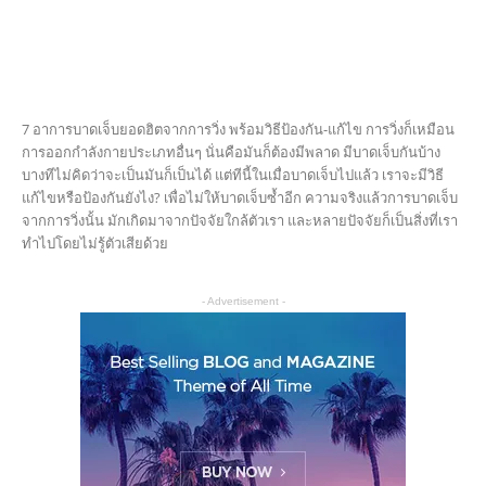
7 อาการบาดเจ็บยอดฮิตจากการวิ่ง พร้อมวิธีป้องกัน-แก้ไข การวิ่งก็เหมือน
การออกกำลังกายประเภทอื่นๆ นั่นคือมันก็ต้องมีพลาด มีบาดเจ็บกันบ้าง
บางทีไม่คิดว่าจะเป็นมันก็เป็นได้ แต่ทีนี้ในเมื่อบาดเจ็บไปแล้ว เราจะมีวิธี
แก้ไขหรือป้องกันยังไง? เพื่อไม่ให้บาดเจ็บซ้ำอีก ความจริงแล้วการบาดเจ็บ
จากการวิ่งนั้น มักเกิดมาจากปัจจัยใกล้ตัวเรา และหลายปัจจัยก็เป็นสิ่งที่เรา
ทำไปโดยไม่รู้ตัวเสียด้วย
- Advertisement -