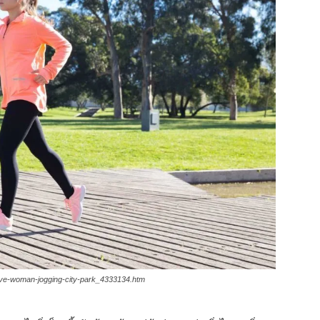
tive-woman-jogging-city-park_4333134.htm