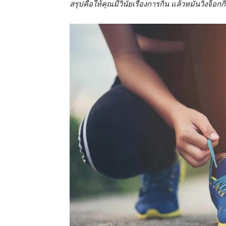
สรุปคือให้คุณมีวินัยเรื่องการกิน แล้วหมั่นวิ่งจ็อก