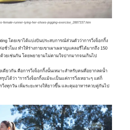
oes-female-runner-tying-her-shoes-jogging-exercise_2887337.htm
ting โดยเขาได้แบ่งปันประสบการณ์ส่วนตัวว่าการวิ่งจ็อกกิ้ง
์ต่อชั่วโมง ทำให้ร่างกายเขาเผาเผลาญแคลอรี่ได้มากถึง 150
หารด้วยเช่นกัน โดยพยายามไม่ตามใจปากมากจนเกินไป
ียวกัน คือการวิ่งจ็อกกิ้งนั้นเหมาะสำหรับคนที่อยากลดน้ำ
ุปได้ว่า “การวิ่งจ็อกกิ้งแม้จะเป็นแค่การวิ่งเหยาะๆ แต่ก็
วิ่งทุกวัน เพิ่มระยะทางให้ยาวขึ้น และคุมอาหารควบคู่กันไป