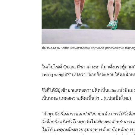
ที่มาของภาพ : https://www.freepik.com/free-photo/couple-train
ในเว็บไซต์ Quara มีชาวต่างชาติมาตั้งกระทู้ถามเรื
losing weight?” แปลว่า “จ็อกกิ้งจะช่วยให้ลดน้
ซึ่งก็ได้มีผู้เข้ามาแสดงความคิดเห็นและแบ่งปันปร
เป็นหมอ แสดงความคิดเห็นว่า…(แปลเป็นไทย)
“ถ้าพูดถึงเรื่องการออกกำลังกายแล้ว การได้วิ่งจ็อ
วิ่งจ็อกกิ้งครึ่งชั่วโมงทุกวันไม่เพียงพอสำหรับกา
ไม่ได้ แต่คุณต้องควบคุมอาหารด้วย ยึดหลักการง