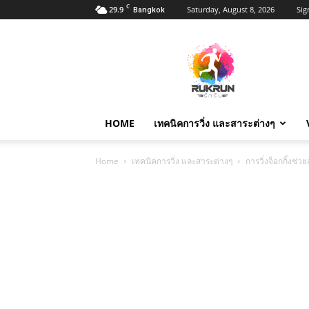
C
29.9
Saturday, August 8, 2026
Sig
Bangkok
RukRunThai
รัก
รัน
–
รัก
การ
HOME
เทคนิคการวิ่ง และสาระต่างๆ
วิ่ง
รู้
ทุก
Home
เทคนิคการวิ่ง และสาระต่างๆ
การวิ่งจ็อกกิ้งช่ว
สิ่ง
เรื่อง
รัน