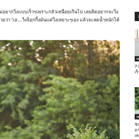
่อยากวิ่งแบบเร็วๆเพราะกลัวเหนื่อยเกินไป เลยคิดอยากจะวิ่ง
ยว่า “เอ…วิ่งจ็อกกิ้งมันแค่วิ่งเหยาะๆเอง แล้วจะลดน้ำหนักได้
เ
7 
เร
เ
ชน
อา
เ