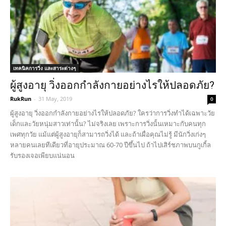
เทคนิคการวิ่ง และสาระต่างๆ
ผู้สูงอายุ วิ่งออกกำลังกายอย่างไรให้ปลอดภัย?
RukRun
-
31 May, 2019
0
ผู้สูงอายุ วิ่งออกกำลังกายอย่างไรให้ปลอดภัย? ใครว่าการวิ่งทำได้เฉพาะวัย
เด็กและวัยหนุ่มสาวเท่านั้น? ไม่จริงเลย เพราะการวิ่งนั้นเหมาะกับคนทุก
เพศทุกวัย แม้แต่ผู้สูงอายุก็สามารถวิ่งได้ และถ้าเผื่อคุณไม่รู้ มีนักวิ่งเก่งๆ
หลายคนเลยทีเดียวที่อายุประมาณ 60-70 ปีขึ้นไป ถ้าไปเสิร์ชภาพบนกูเกิ้ล
รับรองเจอเพียบแน่นอน