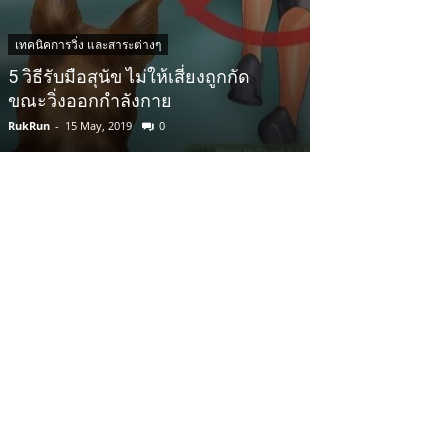
เทคนิคการวิ่ง และสาระต่างๆ
เทคนิคการวิ่ง และสา
5 วิธีรับมือสุนัข ไม่ให้เสี่ยงถูกกัด
คนอ้วนอยากจะเร
ขณะวิ่งออกกำลังกาย
อย่างไร
RukRun
-
15 May, 2019
0
RukRun
-
15 January,