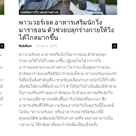
เทคนิคการวิ่ง และสาระต่างๆ
พาวเวอร์เจล อาหารเสริมนักวิ่ง
มาราธอน ตัวช่วยปลุกร่างกายให้วิ่ง
ได้ไกลมากขึ้น
RukRun
-
29 April, 2019
0
0
น
พาวเวอร์เจล อาหารเสริมนักวิ่งมาราธอน ตัวช่วยปลุก
ร่างกายให้วิ่งได้ไกลมากขึ้น ปฏิเสธไม่ได้ว่าการวิ่ง
่ง
มาราธอนตามระยะทางต่างๆ ไม่ว่าจะเป็นฟูลมาราธอน,
ฮาล์ฟมาราธอนหรือมินิมาราธอนก็ตาม ความพร้อมของนัก
าว
วิ่งถือเป็นสิ่งสำคัญที่จะช่วยขับเคลื่อนร่างกายนักวิ่งให้ไปถึง
ห้
เส้นชัยได้ตามที่ตั้งเป้าเอาไว้ ทำให้นักวิ่งจำเป็นต้องมีตัวช่วย
น
ในการเสริมสร้างพละกำลังขณะวิ่ง ด้วยอาหารเสริมนักวิ่ง
ก็
มาราธอนที่สามารถหยิบขึ้นมากินได้ทุกที่ทุกเวลา ซึ่ง
มา
อาหารเสริมที่ได้รับความนิยมจากนักวิ่งในทุกวันนี้ก็คงหนี
ไม่พ้น “พาวเวอร์เจล” หรืออาหารเหลวชนิดซอง ที่มี
คุณสมบัติช่วยเติมพลังให้กับร่างกายที่ขาดสารอาหารเป็น
เวลานาน ให้กลับมามีพละกำลังเต็มเปี่ยมอีกครั้ง